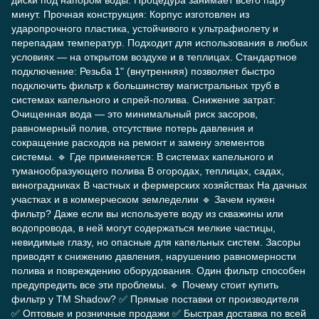
диски под напором воды. Процедура занимает всего пару
минут. Прочная конструкция: Корпус изготовлен из
ударопрочного пластика, устойчивого к ультрафиолету и
перепадам температур. Подходит для использования в любых
условиях — на открытом воздухе и в теплицах. Стандартное
подключение: Резьба 1" (внутренняя) позволяет быстро
подключить фильтр к большинству магистральных труб в
системах капельного и спрей-полива. Снижение затрат:
Очищенная вода — это минимальный риск засоров,
равномерный полив, отсутствие потерь давления и
сокращение расходов на ремонт и замену элементов
системы. 🔹 Где применяется: В системах капельного и
туманообразующего полива В огородах, теплицах, садах,
виноградниках В частных и фермерских хозяйствах На дачных
участках и в коммерческом земледелии 🔹 Зачем нужен
фильтр? Даже если вы используете воду из скважины или
водопровода, в ней могут содержаться мелкие частицы,
невидимые глазу, но опасные для капельных систем. Засоры
приводят к снижению давления, нарушению равномерности
полива и повреждению оборудования. Один фильтр способен
предупредить все эти проблемы. 🔹 Почему стоит купить
фильтр у TM Shadow? ✅ Прямые поставки от производителя
✅ Оптовые и розничные продажи ✅ Быстрая доставка по всей