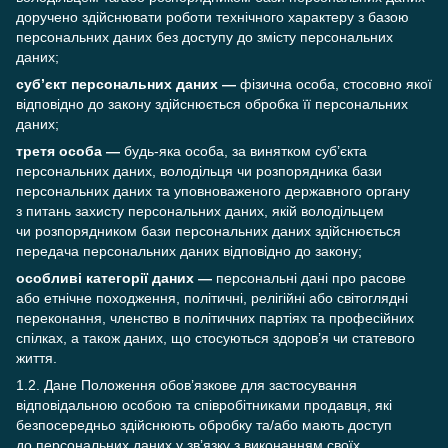
доручено здійснювати роботи технічного характеру з базою
персональних даних без доступу до змісту персональних
даних;
суб’єкт персональних даних —
фізична особа, стосовно якої
відповідно до закону здійснюється обробка її персональних
даних;
третя особа —
будь-яка особа, за винятком суб’єкта
персональних даних, володільця чи розпорядника бази
персональних даних та уповноваженого державного органу
з питань захисту персональних даних, якій володільцем
чи розпорядником бази персональних даних здійснюється
передача персональних даних відповідно до закону;
особливі категорії даних —
персональні дані про расове
або етнічне походження, політичні, релігійні або світоглядні
переконання, членство в політичних партіях та професійних
спілках, а також даних, що стосуються здоров’я чи статевого
життя.
1.2. Дане Положення обов’язкове для застосування
відповідальною особою та співробітниками продавця, які
безпосередньо здійснюють обробку та/або мають доступ
до персональних даних у зв’язку з виконанням своїх