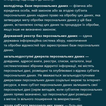
володілець бази персональних даних
— фізична або
юридична особа, якій законом або за згодою суб’єкта
персональних даних надано право на обробку цих даних, яка
затверджує мету обробки персональних даних у цій базі
даних, встановлює склад цих даних та процедури їх обробки,
якщо інше не визначено законом;
Державний реєстр баз персональних даних
— єдина
державна інформаційна система збору, накопичення
та обробки відомостей про зареєстровані бази персональних
даних;
загальнодоступні джерела персональних даних —
довідники, адресні книги, реєстри, списки, каталоги, інші
систематизовані збірники відкритої інформації, які містять
персональні дані, розміщені та опубліковані з відома суб’єкта
персональних даних. Не вважаються загальнодоступними
джерелами персональних даних соціальні мережі та інтернет-
ресурси, в яких суб’єкт персональних даних залишають свої
персональні дані (окрім випадків, коли суб’єктом персональних
даних прямо зазначено, що персональні дані розміщені
з метою їх вільного поширення та використання);
згода суб’єкта персональних даних
— будь-яке