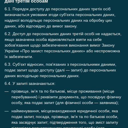
дані третім особам
6.1. Порядок доступу до персональних даних третіх осіб
визначається умовами згоди суб'єкта персональних даних,
наданої володільцю персональних даних на обробку цих
даних, або відповідно до вимог закону.
6.2. Доступ до персональних даних третій особі не надається,
якщо зазначена особа відмовляється взяти на себе
зобов'язання щодо забезпечення виконання вимог Закону
України «Про захист персональних даних» або неспроможна
їх забезпечити.
6.3. Суб'єкт відносин, пов'язаних з персональними даними,
подає запит щодо доступу (далі — запит) до персональних
даних володільцю персональних даних.
6.4. У запиті зазначаються:
прізвище, ім'я та по батькові, місце проживання (місце
перебування) і реквізити документа, що посвідчує фізичну
особу, яка подає запит (для фізичної особи — заявника);
найменування, місцезнаходження юридичної особи, яка
подає запит, посада, прізвище, ім'я та по батькові особи,
яка засвідчує запит; підтвердження того, що зміст запиту
відповідає повноваженням юридичної особи (для