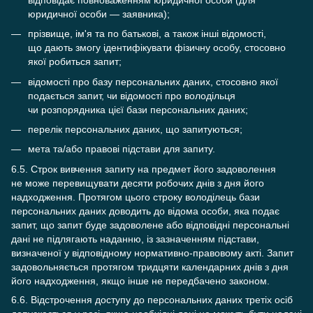
юридичної особи — заявника);
прізвище, ім'я та по батькові, а також інші відомості,
що дають змогу ідентифікувати фізичну особу, стосовно
якої робиться запит;
відомості про базу персональних даних, стосовно якої
подається запит, чи відомості про володільця
чи розпорядника цієї бази персональних даних;
перелік персональних даних, що запитуються;
мета та/або правові підстави для запиту.
6.5. Строк вивчення запиту на предмет його задоволення
не може перевищувати десяти робочих днів з дня його
надходження. Протягом цього строку володілець бази
персональних даних доводить до відома особи, яка подає
запит, що запит буде задоволене або відповідні персональні
дані не підлягають наданню, із зазначенням підстави,
визначеної у відповідному нормативно-правовому акті. Запит
задовольняється протягом тридцяти календарних днів з дня
його надходження, якщо інше не передбачено законом.
6.6. Відстрочення доступу до персональних даних третіх осіб