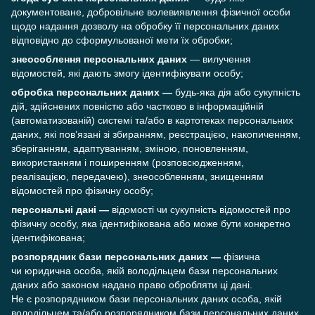
документоване, добровільне волевиявлення фізичної особи
щодо надання дозволу на обробку її персональних даних
відповідно до сформульованої мети їх обробки;
знеособлення персональних даних
— вилучення
відомостей, які дають змогу ідентифікувати особу;
обробка персональних даних —
будь-яка дія або сукупність
дій, здійснених повністю або частково в інформаційній
(автоматизованій) системі та/або в картотеках персональних
даних, які пов’язані зі збиранням, реєстрацією, накопиченням,
зберіганням, адаптуванням, зміною, поновленням,
використанням і поширенням (розповсюдженням,
реалізацією, передачею), знеособленням, знищенням
відомостей про фізичну особу;
персональні дані —
відомості чи сукупність відомостей про
фізичну особу, яка ідентифікована або може бути конкретно
ідентифікована;
розпорядник бази персональних даних —
фізична
чи юридична особа, якій володільцем бази персональних
даних або законом надано право обробляти ці дані.
Не є розпорядником бази персональних даних особа, якій
володільцем та/або розпорядником бази персональних даних