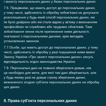
і захисту персональних даних у базах персональних даних.
7.6. Працівники, що мають доступ до персональних даних,
у тому числі, здійснюють їх обробку зобов’язані не допускати
розголошення у будь-який спосіб персональних даних, які
їм було довірено або які стали відомі у зв’язку з виконанням
професійних чи службових або трудових обов’язків. Таке
зобов’язання чинне після припинення ними діяльності,
пов’язаної з персональними даними, крім випадків,
установлених законом.
7.7.Особи, що мають доступ до персональних даних, у тому
числі, здійснюють їх обробку у разі порушення ними вимог
Закону України «Про захист персональних даних» несуть
відповідальність згідно законодавства України.
7.8. Персональні дані не повинні зберігатися довше, ніж
це необхідно для мети, для якої такі дані зберігаються, але
у будь-якому разі не довше строку зберігання даних,
визначеного згодою суб’єкта персональних даних на обробку
цих даних.
8. Права суб’єкта персональних даних