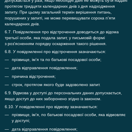
допускається у разі, якщо необхідні дані не можуть бути надані
протягом тридцяти календарних днів з дня надходження
запиту. При цьому загальний термін вирішення питань,
порушених у запиті, не може перевищувати сорока п'яти
календарних днів.
6.7. Повідомлення про відстрочення доводиться до відома
третьої особи, яка подала запит, у письмовій формі
з роз'ясненням порядку оскарження такого рішення.
6.8. У повідомленні про відстрочення зазначаються:
прізвище, ім'я та по батькові посадової особи;
дата відправлення повідомлення;
причина відстрочення;
строк, протягом якого буде задоволено запит.
6.9. Відмова у доступі до персональних даних допускається,
якщо доступ до них заборонено згідно із законом.
6.10. У повідомленні про відмову зазначаються:
прізвище, ім'я, по батькові посадової особи, яка відмовляє
у доступі;
дата відправлення повідомлення;