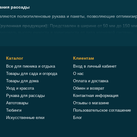
ания рассады
вляются полиэтиленовые рукава и пакеты, позволяющие оптимизир
(рулонная продукция):
Представлен в ширине от 50 мм до 150 мм
ировать высоту емкости в зависимости от типа корневой системы.
ация:
ивает лучший прогрев почвенного субстрата и защищает корни от 
Каталог
Клиентам
укав
позволяет визуально контролировать развитие корней и влажно
Все для пикника и отдыха
Вход в личный кабинет
свойства:
Высокая плотность материала предотвращает разрывы п
Товары для сада и огорода
О нас
ого воздействия на молодые растения.
Товары для дома
Оплата и доставка
 и структурирования
Уход и красота
Обмен и возврат
ования стебля и поддержки тяжелых побегов используются гибкие
Рукава для рассады
Контактная информация
Автотовары
Отзывы о магазине
ногоразовые стяжки):
Имеют зубчатую структуру для регулировк
Тюбинги
Пользовательское соглашение
анию на солнце.
Искусственные елки
Блог
:
Обеспечивает эластичную поддержку, что особенно важно для инт
ты:
Используются для локализации зон полива и предотвращения р