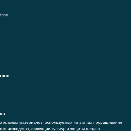
тров
иев
гательных материалов, используемых на этапах проращивания
мниководства, фиксации культур и защиты плодов.