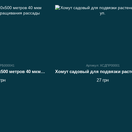
ДРБ000041
Артикул: ХСДПР00001
Пакет для рассады 50х500 метров 40 мкм (черный) рукав для виращивания рассады
грн
27 грн