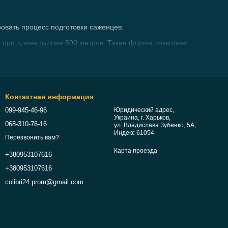
овать процесс подготовки саженцев:
 при длине рулона 500 метров. Такая форма позволяет
воздействия света.
Контактная информация
сть субстрата.
099-945-46-96
Юридический адрес,
ри перемещении тары, а химическая инертность гарантирует
Украина, г. Харьков,
068-310-76-16
ул. Владислава Зубенко, 5А,
Индекс 61054
Перезвонить вам?
Карта проезда
+380953107616
 элементы фиксации:
+380953107616
и диаметра обхвата. Не повреждают нежную кору растений и
colibri24.prom@gmail.com
енсивно растущих культур (виноград, томаты, декоративные
азмывания почвы вокруг приствольных кругов.