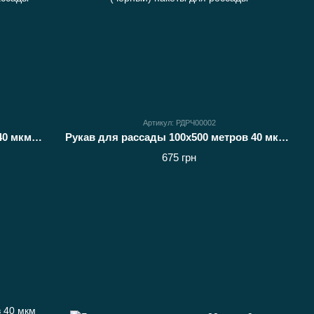
Артикул: РДРЧ00002
Пакет для рассады 80х500 метров 40 мкм (черный) рукав для виращивания рассады
Рукав для рассады 100х500 метров 40 мкм (черный) пакеты для россады
675 грн