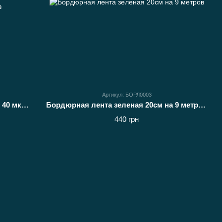
Артикул: БОРЛ0003
Рукав для рассады 150х500 метров 40 мкм (черный) пакеты для саженцев
Бордюрная лента зеленая 20см на 9 метров
440 грн