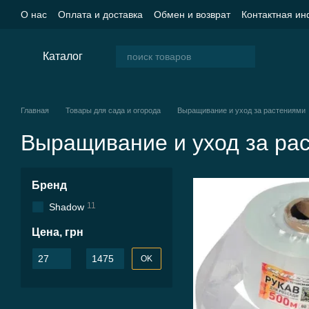
Перейти к основному контенту
О нас
Оплата и доставка
Обмен и возврат
Контактная и
Пользовательское соглашение
Блог
Каталог
Главная
Товары для сада и огорода
Выращивание и уход за растениями
Выращивание и уход за ра
Бренд
11
Shadow
Цена, грн
От Цена, грн
До Цена, грн
OK