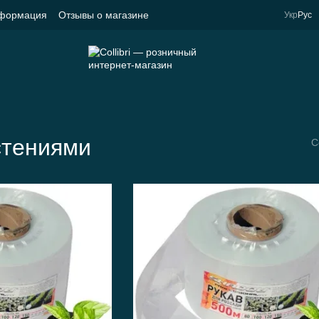
нформация
Отзывы о магазине
Укр
Рус
стениями
С