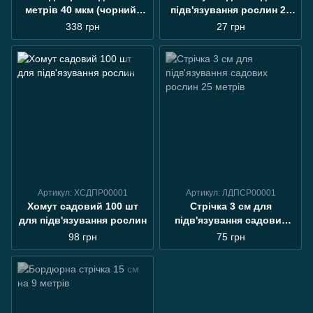
метрів 40 мкм (чорний)
підв'язування рослин 20
рукав для вичерпування
шт. в уп.
338 грн
27 грн
розсади
Артикул: ХСДПР00001
Артикул: ЛДПСР00001
Хомут садовий 100 шт
Стрічка 3 см для
для підв'язування рослин
підв'язування садових
рослин 25 метрів
98 грн
75 грн