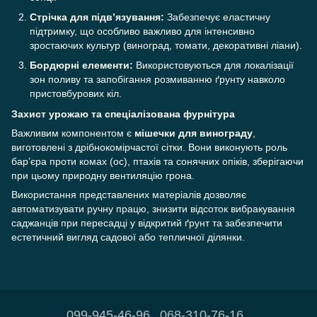
Стрічка для підв’язування:
Забезпечує еластичну
підтримку, що особливо важливо для інтенсивно
зростаючих культур (виноград, томати, декоративні ліани).
Бордюрні елементи:
Використовуються для локалізації
зон поливу та запобігання розмиванню ґрунту навколо
пристовбурових кіл.
Захист урожаю та спеціалізована фурнітура
Важливим компонентом є
мішечки для винограду
,
виготовлені з дрібнокомірчастої сітки. Вони виконують роль
бар’єра проти комах (ос), птахів та сонячних опіків, зберігаючи
при цьому природну вентиляцію грона.
Використання представлених матеріалів дозволяє
автоматизувати ручну працю, знизити відсоток вибракування
саджанців при пересадці у відкритий ґрунт та забезпечити
естетичний вигляд садової або тепличної ділянки.
099-945-46-96
068-310-76-16