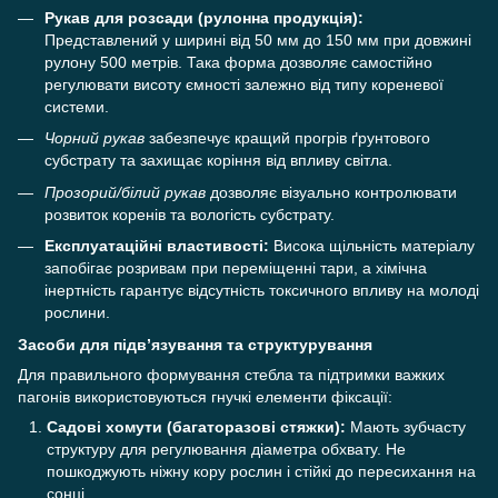
Рукав для розсади (рулонна продукція):
Представлений у ширині від 50 мм до 150 мм при довжині
рулону 500 метрів. Така форма дозволяє самостійно
регулювати висоту ємності залежно від типу кореневої
системи.
Чорний рукав
забезпечує кращий прогрів ґрунтового
субстрату та захищає коріння від впливу світла.
Прозорий/білий рукав
дозволяє візуально контролювати
розвиток коренів та вологість субстрату.
Експлуатаційні властивості:
Висока щільність матеріалу
запобігає розривам при переміщенні тари, а хімічна
інертність гарантує відсутність токсичного впливу на молоді
рослини.
Засоби для підв’язування та структурування
Для правильного формування стебла та підтримки важких
пагонів використовуються гнучкі елементи фіксації:
Садові хомути (багаторазові стяжки):
Мають зубчасту
структуру для регулювання діаметра обхвату. Не
пошкоджують ніжну кору рослин і стійкі до пересихання на
сонці.