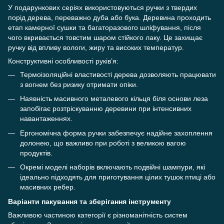
У подарункових серіях використовуються ручки з твердих
порід дерева, переважно дуба або бука. Деревина проходить
етап камерної сушки та багаторазового шліфування, після
чого вкривається товстим шаром стійкого лаку. Це захищає
ручку від впливу вологи, жиру та високих температур.
Конструктивні особливості руків’я:
Термоізоляційні властивості дерева дозволяють працювати
з вогнем без ризику отримати опіки.
Наявність масивного металевого кільця біля основи леза
запобігає розтріскуванню деревини при інтенсивних
навантаженнях.
Ергономічна форма ручки забезпечує надійне захоплення
долонею, що важливо при роботі з великою вагою
продуктів.
Окремі моделі наборів включають подвійні шампури, які
ідеально підходять для приготування цілих тушок птиці або
масивних ребер.
Варіанти пакування та зберігання інструменту
Важливою частиною категорії є різноманітність систем