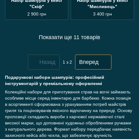
Набір шампурів у кейсі
Набір шампурів у кейсі
"Скіф"
"Мисливець"
2 900 грн
3 400 грн
Показати ще 11 товарів
Назад
Вперед
1
з 2
Подарункові набори шампурів: професійний
інструментарій у преміальному оформленні
Колекційні набори для приготування страв на вогні займають
особливе місце серед інвентарю для барбекю. Кожна позиція
в асортименті сформована з урахуванням потреб майстрів
гриля та поціновувачів якісного відпочинку на природі. Основу
пропозиції складають вироби з харчової нержавіючої сталі
високої марки, що доповнені художньо обробленими ручками
з натурального дерева. Формат набору передбачає наявність
захисного кейса або чохла, що забезпечує зручність