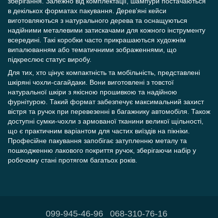
зберігання. Залежно від комплектації, шампури постачаються
в декількох форматах пакування. Дерев’яні кейси
виготовляються з натурального дерева та оснащуються
надійними металевими затискачами для кожного інструменту
всередині. Такі коробки часто прикрашаються художнім
випалюванням або тематичними зображеннями, що
підкреслює статус виробу.
Для тих, хто цінує компактність та мобільність, представлені
шкіряні чохли-сагайдаки. Вони виготовлені з товстої
натуральної шкіри з якісною прошивкою та надійною
фурнітурою. Такий формат забезпечує максимальний захист
вістря та ручок при перевезенні в багажнику автомобіля. Також
доступні сумки-чохли з армованої тканини великої щільності,
що є практичним варіантом для частих виїздів на пікніки.
Професійне пакування запобігає затупленню металу та
пошкодженню лакового покриття ручок, зберігаючи набір у
робочому стані протягом багатьох років.
099-945-46-96
068-310-76-16