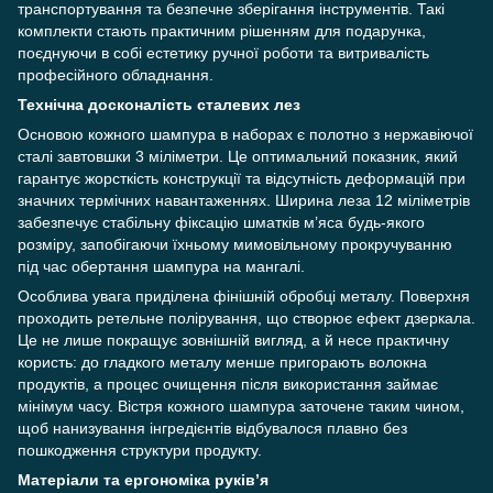
транспортування та безпечне зберігання інструментів. Такі
комплекти стають практичним рішенням для подарунка,
поєднуючи в собі естетику ручної роботи та витривалість
професійного обладнання.
Технічна досконалість сталевих лез
Основою кожного шампура в наборах є полотно з нержавіючої
сталі завтовшки 3 міліметри. Це оптимальний показник, який
гарантує жорсткість конструкції та відсутність деформацій при
значних термічних навантаженнях. Ширина леза 12 міліметрів
забезпечує стабільну фіксацію шматків м’яса будь-якого
розміру, запобігаючи їхньому мимовільному прокручуванню
під час обертання шампура на мангалі.
Особлива увага приділена фінішній обробці металу. Поверхня
проходить ретельне полірування, що створює ефект дзеркала.
Це не лише покращує зовнішній вигляд, а й несе практичну
користь: до гладкого металу менше пригорають волокна
продуктів, а процес очищення після використання займає
мінімум часу. Вістря кожного шампура заточене таким чином,
щоб нанизування інгредієнтів відбувалося плавно без
пошкодження структури продукту.
Матеріали та ергономіка руків’я