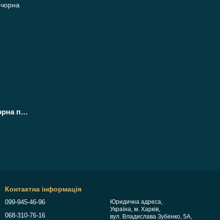
Стрейч плівка 50 см 5 кг (20 мкм) чорна пакувальна
Контактна інформація
099-945-46-96
Юридична адреса,
Україна, м. Харків,
068-310-76-16
вул. Владислава Зубенко, 5А,