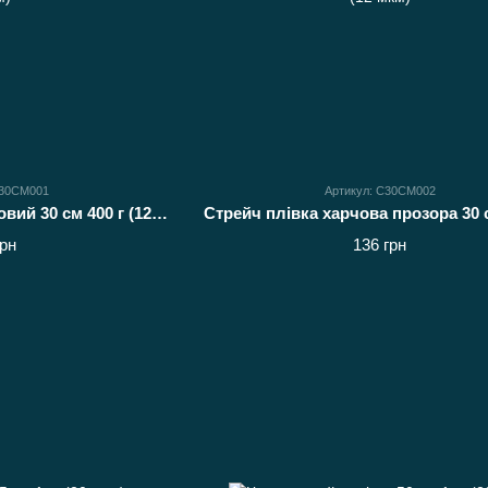
С30СМ001
Артикул: С30СМ002
Стрейч прозорий харчовий 30 см 400 г (12 мкм)
грн
136 грн