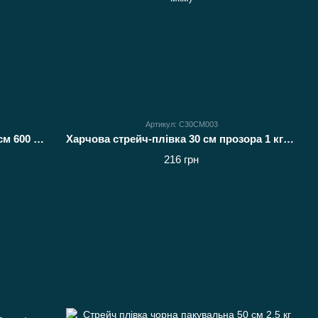
Артикул: С30СМ003
Стрейч плівка харчова прозора 30 см 600 г (12 мкм)
Харчова стрейч-плівка 30 см прозора 1 кг (12 мкм)
216 грн