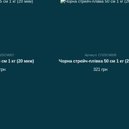
СП25СМ007
Артикул: СП25СМ008
см 1 кг (20 мкм)
Чорна стрейч-плівка 50 см 1 кг (
грн
321 грн