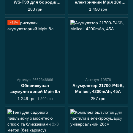
WS-Т99 для бороди/
електричний Мрія 10л
стрижки волосся/гоління
акумуляторний
283 грн
1 450 грн
(WS-T99)
−11%
Артикул: 2662346866
Артикул: 10578
Обприскувач
Акумулятор 21700-Р45B,
акумуляторний Мрія 8л
Molicel, 4200mAh, 45A
1 249 грн
257 грн
1 399 грн