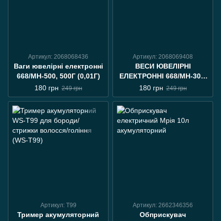
Артикул: 2068068436
Артикул: 2068069408
Ваги ювелірні електронні
ВЕСИ ЮВЕЛІРНІ
668/MH-500, 500Г (0,01Г)
ЕЛЕКТРОННІ 668/MH-300,
300 Г (0,01Г)
180 грн
180 грн
249 грн
249 грн
Артикул: Т99
Артикул: 2662346356
Тример акумуляторний
Обприскувач