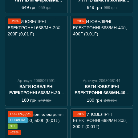
ЛІТРІВ міні-пральна
ЛІТРІВ міністиральна
машина Folding Washing
машина Folding Washing
649 грн
649 грн
959 грн
999 грн
Machine блакитна
Machine блакитна
−28%
−28%
Артикул: 2068067591
Артикул: 2068068144
ВАГИ ЮВЕЛІРНІ
ВАГИ ЮВЕЛІРНІ
ЕЛЕКТРОННІ 668/MH-200,
ЕЛЕКТРОННІ 668/MH-400,
200Г (0,01 Г)
400Г (0,01Г)
180 грн
180 грн
249 грн
249 грн
РОЗПРОДАЖ
−28%
НОВИНКА
ХІТ
−28%