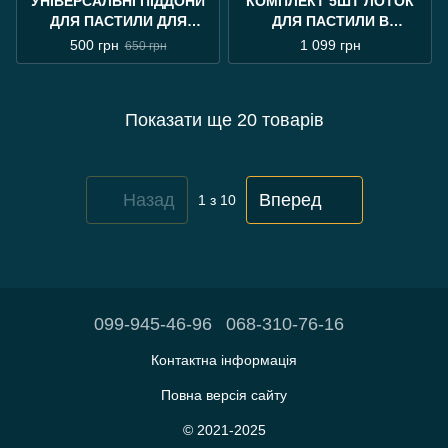
УНІВЕРСАЛЬНІ ПІДДОНИ
КОМПЛЕКТ 5ШТ ЛОТОК
ДЛЯ ПАСТИЛИ ДЛЯ
ДЛЯ ПАСТИЛИ В
ЕЛЕКТРОСУШАРКИ
ЕЛЕКТРОСУШАРКУ
500 грн
1 099 грн
650 грн
ОВОЧІВ ТА ФРУКТІВ 28СМ
УНІВЕРСАЛЬНИЙ 28СМ
( 3ШТ )
Показати ще 20 товарів
Назад
Вперед
1
з 10
099-945-46-96
068-310-76-16
Контактна інформація
Повна версія сайту
© 2021-2025