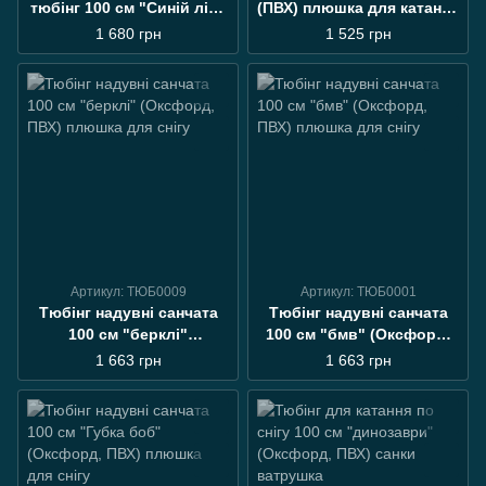
тюбінг 100 см "Синій лід"
(ПВХ) плюшка для катання
(Оксфорд)
по снігу
1 680 грн
1 525 грн
Артикул: ТЮБ0009
Артикул: ТЮБ0001
Тюбінг надувні санчата
Тюбінг надувні санчата
100 см "берклі"
100 см "бмв" (Оксфорд,
(Оксфорд, ПВХ) плюшка
ПВХ) плюшка для снігу
1 663 грн
1 663 грн
для снігу