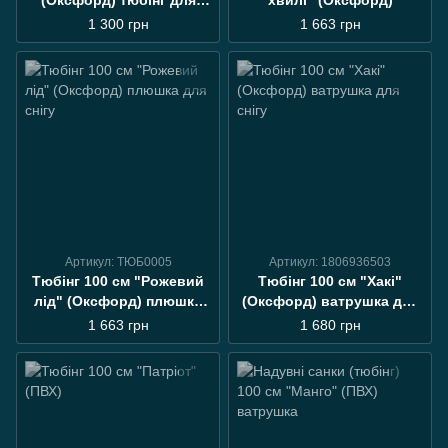
(Оксфорд) тюбінг для
хвилі" (Оксфорд)
катання по снігу
1 300 грн
1 663 грн
Артикул: ТЮБ0005
Артикул: 1806936503
Тюбінг 100 см "Рожевий
Тюбінг 100 см "Хакі"
лід" (Оксфорд) плюшка
(Оксфорд) ватрушка для
для снігу
снігу
1 663 грн
1 680 грн