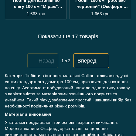
Тюбінг для катання по
Тюбінг 100 см "роблекс
снігу 100 см "Міраж"
червоний" (Оксфорд,
(Оксфорд, ПВХ) санки
ПВХ) санки ватрушка
1 663 грн
1 663 грн
ватрушка
Показати ще 17 товарів
Назад
Вперед
1
з 2
Категорія Тюбінги в інтернет-магазині Collibri включає надувні
санки стандартного діаметра 100 см, призначені для катання
по снігу. Асортимент побудований навколо одного типу товару
з варіативністю за матеріалами зовнішнього покриття та
дизайном. Такий підхід забезпечує простий і швидкий вибір без
необхідності порівняння різних розмірів.
Матеріали виконання
У каталозі представлені три основні варіанти виконання.
Моделі з тканини Оксфорд орієнтовані на щоденне
використання та мають достатню зносостійкість. Варіанти з