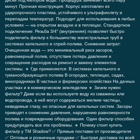
диски под напором воды. Процедура занимает всего пару
минут. Прочная конструкция: Корпус изготовлен из
ударопрочного пластика, устойчивого к ультрафиолету и
перепадам температур. Подходит для использования в любых
условиях — на открытом воздухе и в теплицах. Стандартное
подключение: Резьба 3/4" (внутренняя) позволяет быстро
подключить фильтр к большинству магистральных труб в
системах капельного и спрей-полива. Снижение затрат:
Очищенная вода — это минимальный риск засоров,
равномерный полив, отсутствие потерь давления и
сокращение расходов на ремонт и замену элементов
системы. 🔹 Где применяется: В системах капельного и
туманообразующего полива В огородах, теплицах, садах,
виноградниках В частных и фермерских хозяйствах На дачных
участках и в коммерческом земледелии 🔹 Зачем нужен
фильтр? Даже если вы используете воду из скважины или
водопровода, в ней могут содержаться мелкие частицы,
невидимые глазу, но опасные для капельных систем. Засоры
приводят к снижению давления, нарушению равномерности
полива и повреждению оборудования. Один фильтр способен
предупредить все эти проблемы. 🔹 Почему стоит купить
фильтр у TM Shadow? ✅ Прямые поставки от производителя
✅ Оптовые и розничные продажи ✅ Быстрая доставка по всей