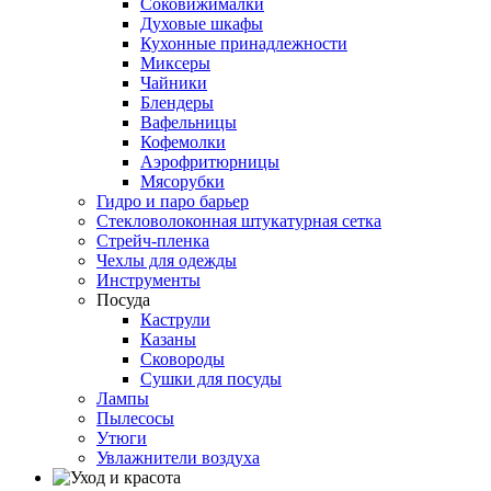
Соковижималки
Духовые шкафы
Кухонные принадлежности
Миксеры
Чайники
Блендеры
Вафельницы
Кофемолки
Аэрофритюрницы
Мясорубки
Гидро и паро барьер
Стекловолоконная штукатурная сетка
Стрейч-пленка
Чехлы для одежды
Инструменты
Посуда
Каструли
Казаны
Сковороды
Сушки для посуды
Лампы
Пылесосы
Утюги
Увлажнители воздуха