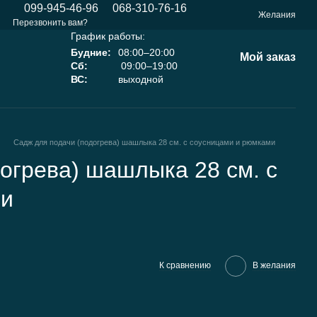
099-945-46-96
068-310-76-16
Желания
Перезвонить вам?
График работы:
Будние:
08:00–20:00
Мой заказ
Сб:
09:00–19:00
ВС:
выходной
Садж для подачи (подогрева) шашлыка 28 см. с соусницами и рюмками
огрева) шашлыка 28 см. с
ми
К сравнению
В желания