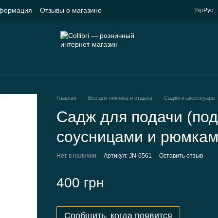
нформация
Отзывы о магазине
Укр
Рус
Главная
Все для пикника и отдыха
Саджи и аксессуары
Садж для подачи (под
соусницами и рюмка
Нет в наличии
Артикул: JN-6561
Оставить отзыв
400 грн
Сообщить, когда появится