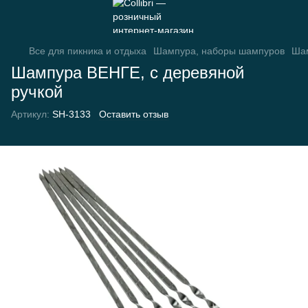
Все для пикника и отдыха
Шампура, наборы шампуров
Шам
Шампура ВЕНГЕ, с деревяной
ручкой
Артикул:
SH-3133
Оставить отзыв