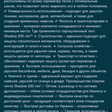
расположены по всему периметру тента с оптимальным
шагом, что позволяет легко закрепить его в любом положении.
✔ Универсальность использования – подходит для укрытия
техники, материалов, дров, автомобилей, а также для
создания временных навесов. ✔ Легкость в транспортировке и
хранении – материал компактно складывается и занимает
минимум места. Где применяется тарпаулиновый тент
Shadow 200 г/м²? 🔹 Строительство – идеально подходит для
защиты строительных материалов, оборудования и
конструкций от влаги и пыли. 🔹 Сельское хозяйство –
используется для укрытия сена, кормов, теплиц, а также
защиты урожая от непогоды. 🔹 Транспорт и логистика –
обеспечивает надежную защиту грузов при перевозке и
хранении. 🔹 Бытовое использование – пригодится для
укрытия бассейнов, мебели, дров, беседок и других объектов.
🔹 Кемпинг и туризм – идеальный вариант для создания
навесов, укрытий от солнца и дождя. Преимущества покупки
тента Shadow 200 г/м² ✅ Оптом, в розницу и по системе
дропшиппинг – гибкие условия сотрудничества для бизнеса и
индивидуальных покупателей. ✅ Высокое качество по
доступной цене – продукция соответствует всем стандартам
качества. ✅ Быстрая доставка по Украине – оперативная
отправка заказов в любой регион. ✅ Гарантия долговечности –