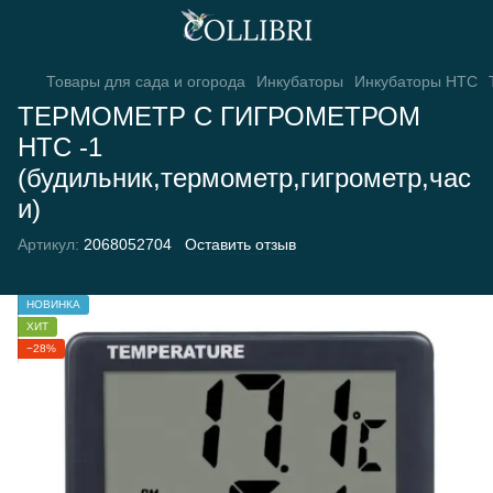
Товары для сада и огорода
Инкубаторы
Инкубаторы HTC
ТЕРМОМЕТР С ГИГРОМЕТРОМ
HTC -1
(будильник,термометр,гигрометр,час
и)
Артикул:
2068052704
Оставить отзыв
НОВИНКА
ХИТ
−28%