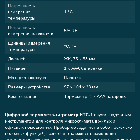
Погрешность
измерения
1 °C
температуры
Погрешность
5% RH
измерения влажности
Единицы измерения
°C, °F
температуры
Дисплей
ЖК, 75 х 53 мм
Питание
1 х ААА батарейка
Материал корпуса
Пластик
Размеры устройства
97 х 104 х 23 мм
Комплектация
Термометр, 1 х ААА батарейка
Цифровой термометр-гигрометр HTC-1
служит надежным
инструментом для контроля микроклимата в жилых и
офисных помещениях. Прибор объединяет в себе несколько
полезных функций, позволяя отслеживать изменения
температуры воздуха, уровень влажности, а также выполнять