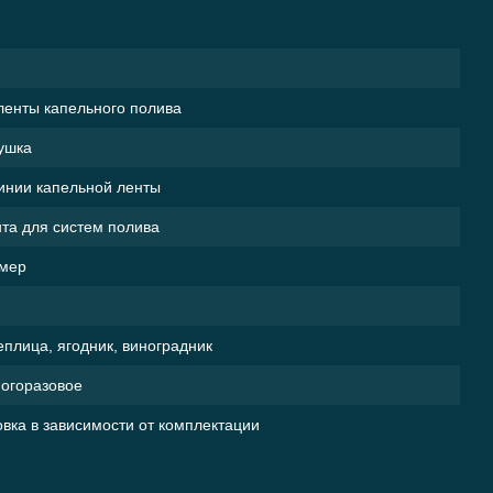
ленты капельного полива
ушка
инии капельной ленты
та для систем полива
мер
еплица, ягодник, виноградник
огоразовое
овка в зависимости от комплектации
ового
полива