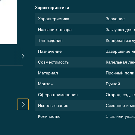
Характеристики
Характеристика
Значение
Название товара
Заглушка для 
Тип изделия
Концевая загл
Назначение
Завершение л
Совместимость
Капельная лен
Вместе дешевле
Материал
Прочный поли
Монтаж
Ручной
Сфера применения
Огород, сад, т
Использование
Сезонное и мн
Количество
1 шт. или упак
Заглушка для ленты
Резинка для старт
капельного полива
крана капельного 