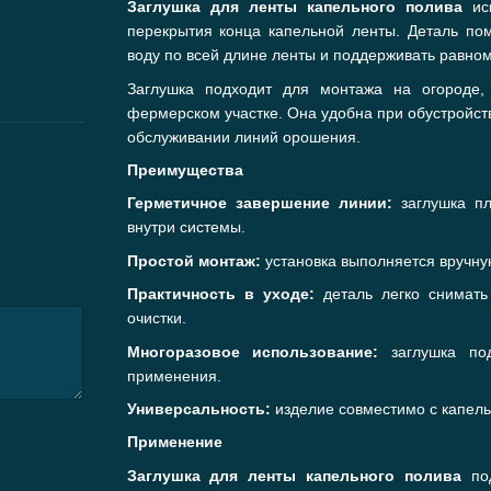
Заглушка для ленты капельного полива
исп
4 грн
2 грн
перекрытия конца капельной ленты. Деталь пом
воду по всей длине ленты и поддерживать равно
6 грн
Купить
Заглушка подходит для монтажа на огороде, 
фермерском участке. Она удобна при обустройств
обслуживании линий орошения.
Преимущества
Герметичное завершение линии:
заглушка пл
внутри системы.
Простой монтаж:
установка выполняется вручную
Практичность в уходе:
деталь легко снимать
очистки.
Многоразовое использование:
заглушка под
применения.
Универсальность:
изделие совместимо с капель
Применение
Заглушка для ленты капельного полива
под