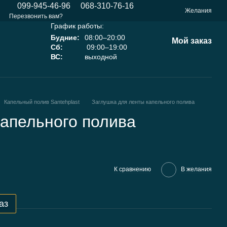
099-945-46-96
068-310-76-16
Желания
Перезвонить вам?
График работы:
Будние:
08:00–20:00
Мой заказ
Сб:
09:00–19:00
ВС:
выходной
Капельный полив Santehplast
Заглушка для ленты капельного полива
капельного полива
К сравнению
В желания
аз