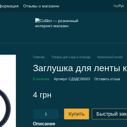
нформация
Отзывы о магазине
Укр
Рус
Главная
Товары для сада и огорода
Капельный полив
Заглушка для ленты 
В наличии
Артикул: СДЗДС00003
Оставить отзыв
4 грн
Купить
Быстрый зак
Описание