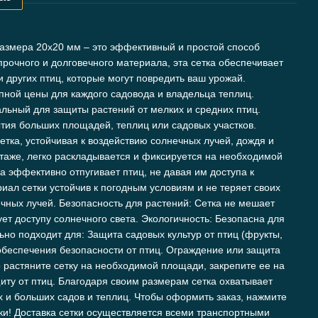
 размера 20x20 мм – это эффективный и простой способ
прочного и долговечного материала, эта сетка обеспечивает
 других птиц, которые могут повредить ваш урожай.
упной цены для каждого садовода и владельца теплиц.
альный для защиты растений от мелких и средних птиц.
ытия больших площадей, теплиц или садовых участков.
тка, устойчивая к воздействию солнечных лучей, дождя и
нтаже, легко раскладывается и фиксируется на необходимой
 эффективно отпугивает птиц, не давая им доступа к
иал сетки устойчив к погодным условиям и не теряет своих
ечных лучей. Безопасность для растений: Сетка не мешает
ует доступу солнечного света. Экологичность: Безопасна для
но подходит для: Защита садовых культур от птиц (фрукты,
обеспечения безопасности от птиц. Ограждение или защита
о растяните сетку на необходимой площади, закрепите ее на
иту от птиц. Благодаря своим размерам сетка охватывает
 и больших садов и теплиц. Чтобы оформить заказ, нажмите
вки! Доставка сетки осуществляется всеми транспортными