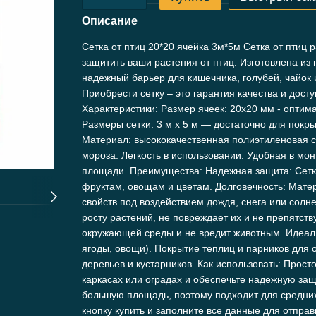
Описание
Сетка от птиц 20*20 ячейка 3м*5м Сетка от птиц
защитить ваши растения от птиц. Изготовлена из 
надежный барьер для кишечника, голубей, чайок и
Приобрести сетку – это гарантия качества и дост
Характеристики: Размер ячеек: 20x20 мм - оптим
Размеры сетки: 3 м x 5 м — достаточно для покр
Материал: высококачественная полиэтиленовая се
мороза. Легкость в использовании: Удобная в мо
площади. Преимущества: Надежная защита: Сетка
фруктам, овощам и цветам. Долговечность: Матер
свойств под воздействием дождя, снега или солн
росту растений, не повреждает их и не препятств
окружающей среды и не вредит животным. Идеаль
ягоды, овощи). Покрытие теплиц и парников для 
деревьев и кустарников. Как использовать: Прост
каркасах или оградах и обеспечьте надежную защ
большую площадь, поэтому подходит для средних
кнопку купить и заполните все данные для отпра