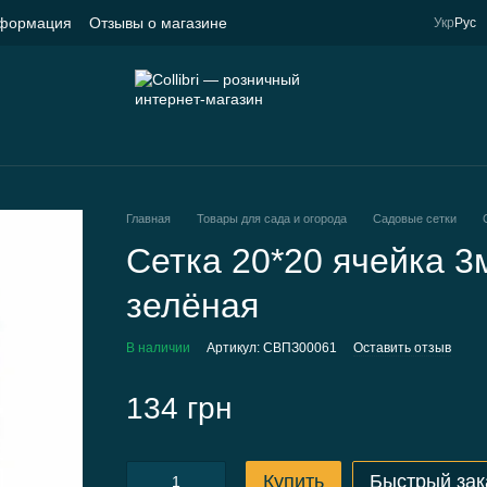
нформация
Отзывы о магазине
Укр
Рус
Главная
Товары для сада и огорода
Садовые сетки
Сетка 20*20 ячейка 3
зелёная
В наличии
Артикул: СВПЗ00061
Оставить отзыв
134 грн
Купить
Быстрый зак