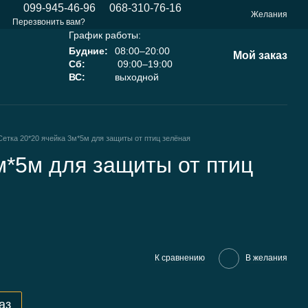
099-945-46-96
068-310-76-16
Желания
Перезвонить вам?
График работы:
Будние:
08:00–20:00
Мой заказ
Сб:
09:00–19:00
ВС:
выходной
Сетка 20*20 ячейка 3м*5м для защиты от птиц зелёная
м*5м для защиты от птиц
К сравнению
В желания
аз