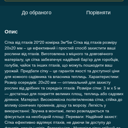
До обраного
Порівняти
Опис
Сітка від птахів 20*20 комірка 3м*5м Сітка від птахів розміру
20x20 мм – це ефективний і простий спосіб захистити ваші
рослини від птахів. Виготовлена з міцного та довговічного
матеріалу, ця сітка забезпечує надійний бар'єр для горобців,
голубів, чайок та інших птахів, що можуть пошкодити ваш
урожай. Придбати сітку – це гарантія якості та доступної ціни
для кожного садівника та власника теплиць. Характеристики:
Розмір осередків: 20x20 мм — оптимальний для захисту
рослин від дрібних та середніх птахів. Розміри сітки: 3 м x 5 м
— достатньо для покриття великих площ, теплиць або садових
ділянок. Матеріал: Високоякісна поліетиленова сітка, стійка до
впливу сонячних променів, дощу та морозу. Легкість у
використанні: Зручна в монтажі, легко розкладається та
фіксується на необхідній площі. Переваги: Надійний захист:
Сітка ефективно відлякує птахів, не даючи їм доступу до