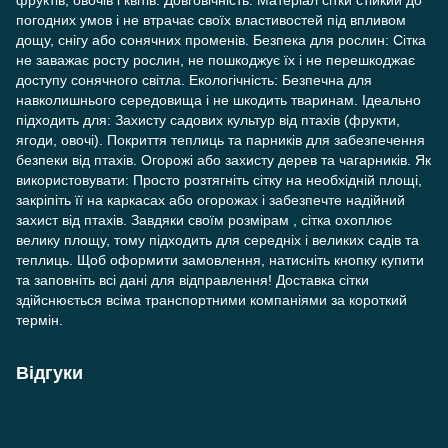
фруктів, овочів і квітів. Довговічність: Матеріал сітки стійкий до
погодних умов і не втрачає своїх властивостей під впливом
дощу, снігу або сонячних променів. Безпека для рослин: Сітка
не заважає росту рослин, не пошкоджує їх і не перешкоджає
доступу сонячного світла. Екологічність: Безпечна для
навколишнього середовища і не шкодить тваринам. Ідеально
підходить для: Захисту садових культур від птахів (фрукти,
ягоди, овочі). Покриття теплиць та парників для забезпечення
безпеки від птахів. Огорожі або захисту дерев та чагарників. Як
використовувати: Просто розтягніть сітку на необхідній площі,
закріпіть її на каркасах або огорожах і забезпечте надійний
захист від птахів. Завдяки своїм розмірам , сітка охоплює
велику площу, тому підходить для середніх і великих садів та
теплиць. Щоб оформити замовлення, натисніть кнопку купити
та заповніть всі дані для відправлення! Доставка сітки
здійснюється всіма транспортними компаніями за короткий
термін.
Відгуки