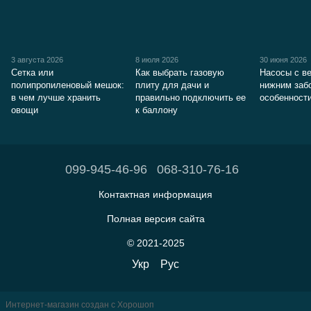
3 августа 2026
8 июля 2026
30 июня 2026
Сетка или
Как выбрать газовую
Насосы с в
полипропиленовый мешок:
плиту для дачи и
нижним заб
в чем лучше хранить
правильно подключить ее
особенност
овощи
к баллону
099-945-46-96
068-310-76-16
Контактная информация
Полная версия сайта
© 2021-2025
Укр
Рус
Интернет-магазин создан с Хорошоп