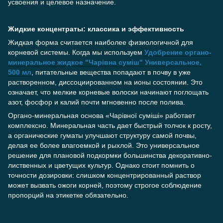
усвоения и целевое назначение.
Жидкие концентраты: классика и эффективность
Жидкая форма считается наиболее физиологичной для
корневой системы. Когда мы используем
Удобрение органо-
минеральное жидкое "Чарівна суміш" Универсальное,
500 мл
, питательные вещества попадают в почву в уже
растворенном, диссоциированном на ионы состоянии. Это
означает, что мелкие корневые волоски начинают поглощать
азот, фосфор и калий почти мгновенно после полива.
Органо-минеральная основа «Чарівної суміші» работает
комплексно. Минеральная часть дает быстрый толчок к росту,
а органические гуматы улучшают структуру самой почвы,
делая ее более влагоемкой и рыхлой. Это универсальное
решение для плановой подкормки большинства декоративно-
лиственных и цветущих культур. Однако стоит помнить о
точности дозировки: слишком концентрированный раствор
может вызвать ожоги корней, поэтому строгое соблюдение
пропорций на этикетке обязательно.