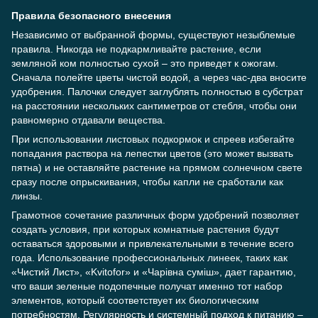
Правила безопасного внесения
Независимо от выбранной формы, существуют незыблемые
правила. Никогда не подкармливайте растение, если
земляной ком полностью сухой – это приведет к ожогам.
Сначала полейте цветы чистой водой, а через час-два вносите
удобрения. Палочки следует заглублять полностью в субстрат
на расстоянии нескольких сантиметров от стебля, чтобы они
равномерно отдавали вещества.
При использовании листовых подкормок и спреев избегайте
попадания раствора на лепестки цветов (это может вызвать
пятна) и не оставляйте растение на прямом солнечном свете
сразу после опрыскивания, чтобы капли не сработали как
линзы.
Грамотное сочетание различных форм удобрений позволяет
создать условия, при которых комнатные растения будут
оставаться здоровыми и привлекательными в течение всего
года. Использование профессиональных линеек, таких как
«Чистий Лист», «Kvitofor» и «Чарівна суміш», дает гарантию,
что ваши зеленые подопечные получат именно тот набор
элементов, который соответствует их биологическим
потребностям. Регулярность и системный подход к питанию –