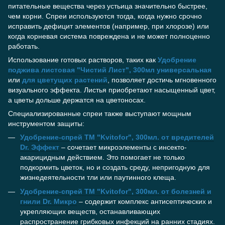
питательные вещества через устьица значительно быстрее,
чем корни. Спреи используются тогда, когда нужно срочно
исправить дефицит элементов (например, при хлорозе) или
когда корневая система повреждена и не может полноценно
работать.
Использование готовых растворов, таких как
Удобрение
поджива листовая "Чистий Лист", 300мл универсальная
или
для цветущих растений
, позволяет достичь мгновенного
визуального эффекта. Листья приобретают насыщенный цвет,
а цветы дольше держатся на цветоносах.
Специализированные спреи также выступают мощным
инструментом защиты:
Удобрение-спрей ТМ "Kvitofor", 300мл. от вредителей
Dr. Эффект
– сочетает микроэлементы с инсекто-
акарицидным действием. Это помогает не только
подкормить цветок, но и создать среду, непригодную для
жизнедеятельности тли или паутинного клеща.
Удобрение-спрей ТМ "Kvitofor", 300мл. от болезней и
гнили Dr. Микро
– содержит комплекс антисептических и
укрепляющих веществ, останавливающих
распространение грибковых инфекций на ранних стадиях.