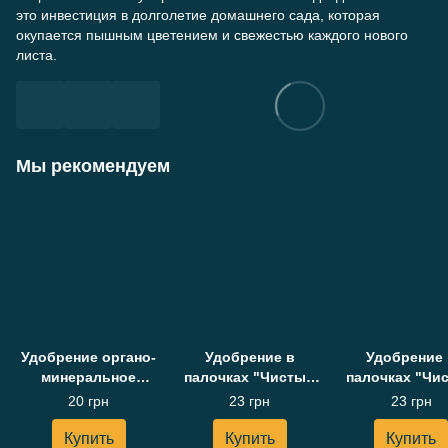
это инвестиция в долголетие домашнего сада, которая
окупается пышным цветением и свежестью каждого нового
листа.
Мы рекомендуем
Удобрение органо-
Удобрение в
Удобрение 
минеральное
палочках "Чистый
палочках "Чи
жидкое "Волшебная
Лист", блистер
Лист", блис
20 грн
23 грн
23 грн
смесь"
30шт
30шт для орх
Универсальное,
универсальное
Купить
Купить
Купить