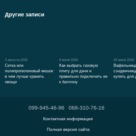
Другие записи
3 августа 2026
8 июля 2026
26 июня 2026
Сетка или
Как выбрать газовую
Вафельница
полипропиленовый мешок:
плиту для дачи и
сэндвичниц
в чем лучше хранить
правильно подключить ее
купить для
овощи
к баллону
099-945-46-96
068-310-76-16
Контактная информация
Полная версия сайта