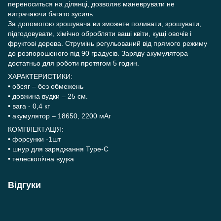
переноситься на ділянці, дозволяє маневрувати не
витрачаючи багато зусиль.
За допомогою зрошувача ви зможете поливати, зрошувати,
підгодовувати, хімічно обробляти ваші квіти, кущі овочів і
фруктові дерева. Струмінь регульований від прямого режиму
до розпорошеного під 90 градусів. Заряду акумулятора
достатньо для роботи протягом 5 годин.
ХАРАКТЕРИСТИКИ:
• обсяг – без обмежень
• довжина вудки – 25 см.
• вага - 0,4 кг
• акумулятор – 18650, 2200 мАг
КОМПЛЕКТАЦІЯ:
• форсунки -1шт
• шнур для заряджання Type-C
• телескопічна вудка
Відгуки