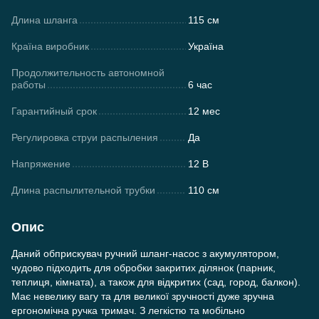
Длина шланга
115 см
Країна виробник
Україна
Продолжительность автономной
работы
6 час
Гарантийный срок
12 мес
Регулировка струи распыления
Да
Напряжение
12 В
Длина распылительной трубки
110 см
Опис
Даний обприскувач ручний шланг-насос з акумулятором,
чудово підходить для обробки закритих ділянок (парник,
теплиця, кімната), а також для відкритих (сад, город, балкон).
Має невелику вагу та для великої зручності дуже зручна
ергономічна ручка тримач. З легкістю та мобільно