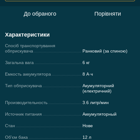
До обраного
Порівняти
Характеристики
Спосіб транспортування
обприскувача
Ранковий (за спиною)
Загальна вага
6 кг
Емкость аккумулятора
8 А·ч
Тип обприскувача
Акумуляторний
(електричний)
Производительность
3.6 литр/мин
Источник питания
Аккумуляторный
Стан
Нове
Об'єм бака
12 л