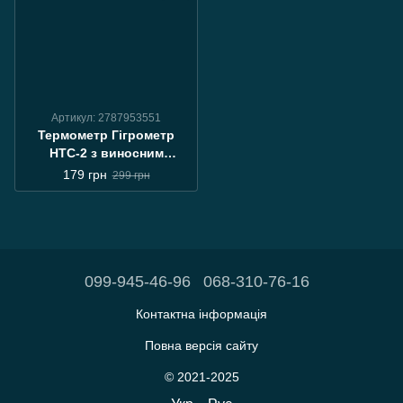
Артикул: 2787953551
Термометр Гігрометр
HTC-2 з виносним
датчиком (Будильник,
179 грн
299 грн
годинник)
099-945-46-96
068-310-76-16
Контактна інформація
Повна версія сайту
© 2021-2025