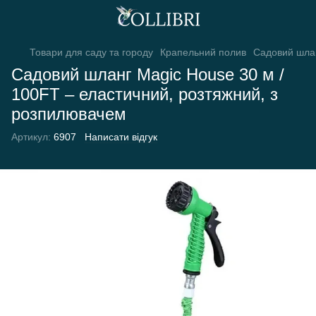
Товари для саду та городу
Крапельний полив
Садовий шлан
Садовий шланг Magic House 30 м /
100FT – еластичний, розтяжний, з
розпилювачем
Артикул:
6907
Написати відгук