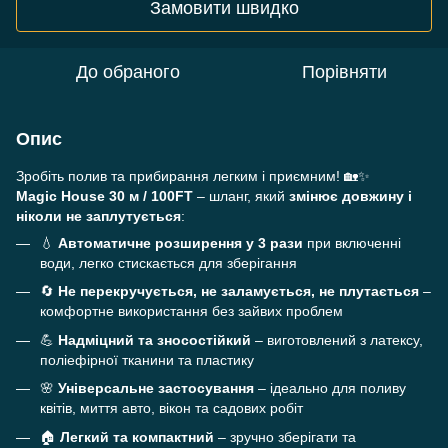
Замовити швидко
До обраного
Порівняти
Опис
Зробіть полив та прибирання легким і приємним! 🏡✨
Magic House 30 м / 100FT
– шланг, який
змінює довжину і
ніколи не заплутується
:
💧
Автоматичне розширення у 3 рази
при включенні
води, легко стискається для зберігання
🔄
Не перекручується, не заламується, не плутається
–
комфортне використання без зайвих проблем
💪
Надміцний та зносостійкий
– виготовлений з латексу,
поліефірної тканини та пластику
🌸
Універсальне застосування
– ідеально для поливу
квітів, миття авто, вікон та садових робіт
🏠
Легкий та компактний
– зручно зберігати та