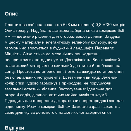
Опис
Пластикова забірна сітка сота 6x8 мм (зелена) 0,8 м*30 метрів
Опис товару: Надійна пластикова забірна сітка з коміркою 6x8
мм — ідеальне рішення для огорожі вашої ділянки. Завдяки
міцному матеріалу й елегантному зеленому кольору, вона
гармонійно вписується в будь-який ландшафт. Переваги:
Міцність: Сітка стійка до механічних пошкоджень і
несприятливих погодних умов. Довговічність: Високоякісний
пластиковий матеріал не схильний до гниття й не блякне на
сонці. Простота встановлення: Легке та швидке встановлення
без спеціальних інструментів. Естетичний вигляд: Зелений
колір сітки чудово гармонує з природою, не порушуючи
загальної естетики ділянки. Застосування: Ідеальна для
огорожі садів, ділянок, дитячих майданчиків та клумб.
Підходить для створення декоративних перегородок і зон для
відпочинку. Розмір комірки: 6x8 см Замовте зараз і захистіть
свою ділянку за допомогою нашої якісної забірної сітки
Відгуки