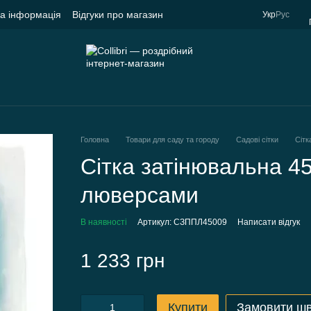
на інформація
Відгуки про магазин
Укр
Рус
Головна
Товари для саду та городу
Садові сітки
Сітк
Сітка затінювальна 4
люверсами
В наявності
Артикул: СЗППЛ45009
Написати відгук
1 233 грн
Купити
Замовити ш