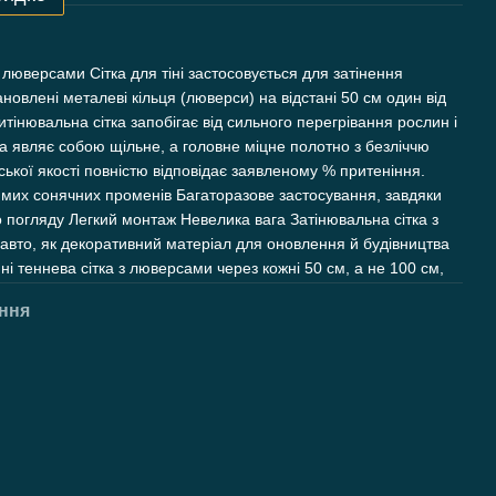
 люверсами Сітка для тіні застосовується для затінення
ановлені металеві кільця (люверси) на відстані 50 см один від
інювальна сітка запобігає від сильного перегрівання рослин і
тка являє собою щільне, а головне міцне полотно з безліччю
ської якості повністю відповідає заявленому % притеніння.
прямих сонячних променів Багаторазове застосування, завдяки
ого погляду Легкий монтаж Невелика вага Затінювальна сітка з
 авто, як декоративний матеріал для оновлення й будівництва
ні теннева сітка з люверсами через кожні 50 см, а не 100 см,
ння