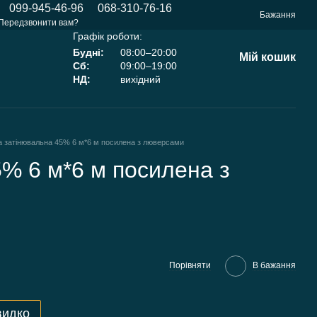
099-945-46-96
068-310-76-16
Бажання
Передзвонити вам?
Графік роботи:
Будні:
08:00–20:00
Мій кошик
Сб:
09:00–19:00
НД:
вихідний
а затінювальна 45% 6 м*6 м посилена з люверсами
5% 6 м*6 м посилена з
Порівняти
В бажання
видко