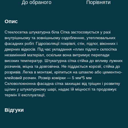
До обраного
Порівняти
Опис
Стеклосетка штукатурна біла Сітка застосовується у разі
внутрішньому та зовнішньому оздобленню, утеплювальних
фасадних робіт. Гідроізоляції покрівлі, стін, підлог, віконних і
дверних відкосів. Під час укладання «плих підлог» склосітка
незамінний матеріал, оскільки вона витримує перепади
високих температур. Штукатурна сітка стійка до впливу лужних
розчинів, міцна та довговічна. Не піддається корозії, стійка до
розривів. Легка в монтажі, кріпиться на шпаклю або цементно-
клейовий розчин. Розмір комірки — 5 мм*5 мм
Скловолокнонна фасадна сітка захищає від тріщин і розвитку
щілин у штукатурному шарі, надає їй міцності та продовжує
термін її експлуатації.
Відгуки