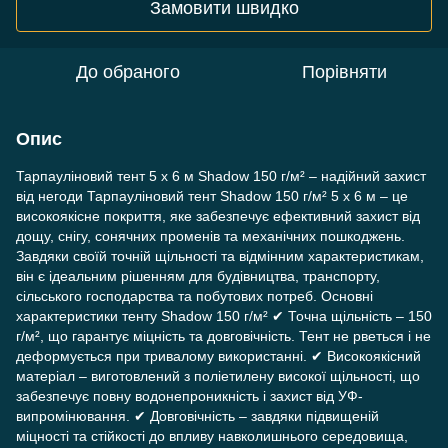
Замовити швидко
До обраного
Порівняти
Опис
Тарпауліновий тент 5 х 6 м Shadow 150 г/м² – надійний захист
від негоди Тарпауліновий тент Shadow 150 г/м² 5 х 6 м – це
високоякісне покриття, яке забезпечує ефективний захист від
дощу, снігу, сонячних променів та механічних пошкоджень.
Завдяки своїй точній щільності та відмінним характеристикам,
він є ідеальним рішенням для будівництва, транспорту,
сільського господарства та побутових потреб. Основні
характеристики тенту Shadow 150 г/м² ✔ Точна щільність – 150
г/м², що гарантує міцність та довговічність. Тент не рветься і не
деформується при тривалому використанні. ✔ Високоякісний
матеріал – виготовлений з поліетилену високої щільності, що
забезпечує повну водонепроникність і захист від УФ-
випромінювання. ✔ Довговічність – завдяки підвищеній
міцності та стійкості до впливу навколишнього середовища,