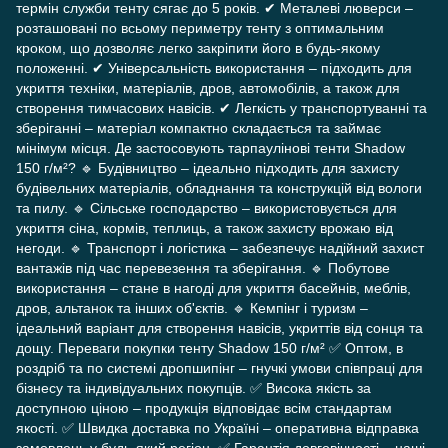
термін служби тенту сягає до 5 років. ✔ Металеві люверси –
розташовані по всьому периметру тенту з оптимальним
кроком, що дозволяє легко закріпити його в будь-якому
положенні. ✔ Універсальність використання – підходить для
укриття техніки, матеріалів, дров, автомобілів, а також для
створення тимчасових навісів. ✔ Легкість у транспортуванні та
зберіганні – матеріал компактно складається та займає
мінімум місця. Де застосовують тарпаулінові тенти Shadow
150 г/м²? 🔹 Будівництво – ідеально підходить для захисту
будівельних матеріалів, обладнання та конструкцій від вологи
та пилу. 🔹 Сільське господарство – використовується для
укриття сіна, кормів, теплиць, а також захисту врожаю від
негоди. 🔹 Транспорт і логістика – забезпечує надійний захист
вантажів під час перевезення та зберігання. 🔹 Побутове
використання – стане в нагоді для укриття басейнів, меблів,
дров, альтанок та інших об'єктів. 🔹 Кемпінг і туризм –
ідеальний варіант для створення навісів, укриттів від сонця та
дощу. Переваги покупки тенту Shadow 150 г/м² ✅ Оптом, в
роздріб та по системі дропшипінг – гнучкі умови співпраці для
бізнесу та індивідуальних покупців. ✅ Висока якість за
доступною ціною – продукція відповідає всім стандартам
якості. ✅ Швидка доставка по Україні – оперативна відправка