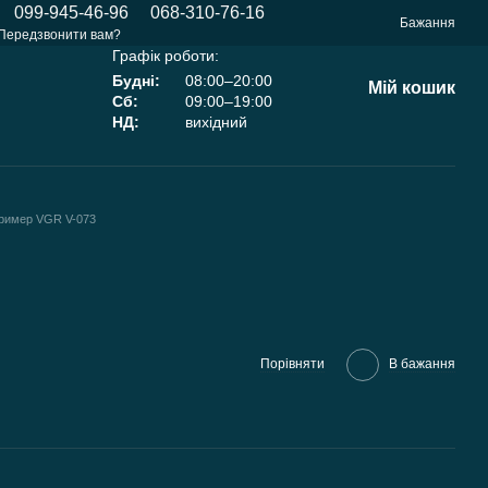
099-945-46-96
068-310-76-16
Бажання
Передзвонити вам?
Графік роботи:
Будні:
08:00–20:00
Мій кошик
Сб:
09:00–19:00
НД:
вихідний
ример VGR V-073
Порівняти
В бажання