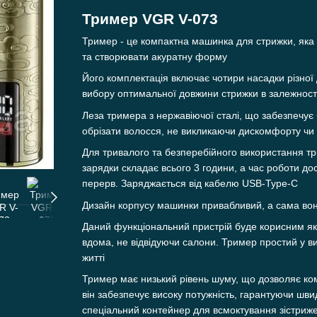
Тример VGR V-073
Тример - це компактна машинка для стрижки, я
ка
та створювати акуратну форму
Його комплектація включає чотири насадки різної
вибору оптимальної довжини стрижки в залежност
Леза тримера з нержавіючої сталі, що забезпечує 
обрізати волосся, не викликаючи дискомфорту чи
Для тривалого та безперебійного використання т
зарядки складає всього 3 години, а час роботи до
перерв. Заряджається від кабелю USB-Type-C
Дизайн корпусу машинки привабливий, а сама вона
Даний функціональний пристрій буде корисним як 
вдома, не відвідуючи салони. Тример простий у в
житті
Тример має низький рівень шуму, що дозволяє ко
він забезпечує високу потужність, гарантуючи шви
спеціальний контейнер для всмоктування зістриже