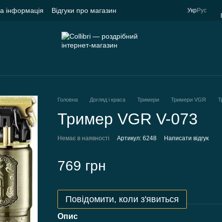
на інформація
Відгуки про магазин
Укр
Рус
Головна
Догляд і краса
Тримери
Тримери VGR
Т
Тример VGR V-073
Немає в наявності
Артикул: 6248
Написати відгук
769 грн
Повідомити, коли з'явиться
Опис