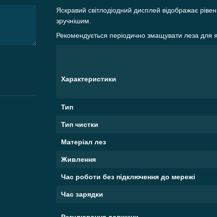
Яскравий світлодіодний дисплей відображає ріве
зручнішим.
Рекомендується періодично змащувати леза для я
Характеристики
Тип
Тип чистки
Матеріал лез
Живлення
Час роботи без підключення до мережі
Час зарядки
Регулювання довжини