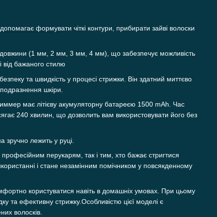
 допомагає формув
ати чіткі контури, прибирати зайві волоски
 довжини (1 мм, 2 мм, 3 мм, 4 мм), що забезпечує можливість
і від бажаного стилю
безпеку та швидкість у процесі стрижки. Він здатний миттєво
 подразнення шкіри.
риммер має літієву акумуляторну батареєю 1500 mAh. Час
сягає 240 хвилин, що дозволить вам використовувати його без
 зручно лежить у руці.
професійним перукарям, так і тим, хто бажає стригтися
икористанні і стане незамінним помічником у повсякденному
мфортно користуватися навіть в домашніх умовах. При цьому
дку та ефективну стрижку.Особливістю цієї моделі є
них волосків.