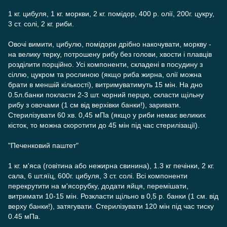
1 кг. цибуля, 1 кг. моркви, 2 кг. помідор, 400 р. олії, 200г. цукру,
3 ст. солі, 2 кг. риби.
Овочі вимити, цибулю, помідори дрібно накочувати, моркву -
на велику терку, потрошену рибу без голови, хвости і плавців
розділити порційно. Усі компоненти, складені в посудину з
сіллю, цукром та рослиною (якщо риба жирна, олії можна
брати в меншій кількості), витримуватимуть 15 мін. На дно
0.5л.банки покласти 2-3 шт. чорний перцю, скласти щільну
рибу з овочами (1 см від верхівки банки!), заривати.
Стерилізувати 60 хв. 0,45 мПа (якщо у риби немає великих
кісток, то можна скоротити до 45 мін під час стерилізації).
"Печенковий паштет"
1 кг. м'яса (говітина або нежирна свинина), 1.3 кг печінки, 2 кг.
сала, 6 шт.яїц, 600г. цибуля, 3 ст. солі. Всі компоненти
перекрутити на м'ясорубку, додати яйця, перемішати,
витримати 10-15 мін. Розкласти щільно в 0,5 р. банки (1 см. від
верху банки!), затягувати. Стерилізувати 120 мін під час тиску
0.45 мПа.