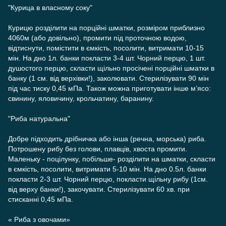
"Курица в власному соку"
Курицю розділити на порційні шматки, розміром приблизно
4060м (або довільно), промити під проточною водою,
відтиснути, помістити в ємкість, посолити, витримати 10-15
мін. На дно 1л. банки покласти 3-4 шт. Чорний перцю, 1 шт.
душостого перцю, скласти щільно просічені порційні шматки в
банку (1 см. від верхівки!), заколювати. Стерилізувати 90 мін
під час тиску 0,45 мПа. Також можна приготувати інше м’ясо:
свинину, яловичину, крольчатину, баранину.
"Риба натуральна"
Добре підходить дрібничка або інша (речна, морська) риба.
Потрошену рибу без голови, плавців, хвоста промити.
Маленьку - поцілунку, побільше- розділити на шматки, скласти
в ємкість, посолити, витримати 5-10 мін. На дно 0.5л. банки
покласти 2-3 шт. Чорний перцю, покласти щільну рибу (1см.
від верху банки!), закочувати. Стерилізувати 60 хв. при
стисканні 0,45 мПа.
« Риба з овочами»